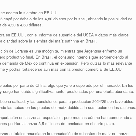
s se acerca la siembra en EE.UU.
 cayó por debajo de los 4,80 dólares por bushel, abriendo la posibilidad de
a de 4,50 a 4,60 dólares.
ra en EE.UU., con el informe de superficie del USDA y datos más claros
 claridad sobre la siembra del maíz safrinha en Brasil.
ción de Ucrania es una incógnita, mientras que Argentina enfrentó un
o productivo final. En Brasil, el consumo interno sigue sorprendiendo al
 la demanda de México continúa en expansión. Pero quizás lo más relevante
rme y podría fortalecerse aún más con la presión comercial de EE.UU.
reales por parte de China, algo que ya era esperado por el mercado. En los
 y sorgo han caído significativamente, presionados por una oferta abundante.
buena calidad, y las condiciones para la producción 2024/25 son favorables.
ndo las subas en los precios del maíz debido a la sustitución en las raciones
importación en las zonas especiales, pero muchas aún no han comenzado a
es podrían alcanzar 3,5 millones de toneladas en el corto plazo.
ervas estatales anunciaron la reanudación de subastas de maíz en marzo.