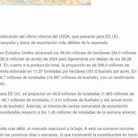
 publicación del último informe del USDA, que presentó para EE.UU.
campaña y datos de exportación más débiles de lo esperado.
n Estados Unidos alcanzará los 38,04 millones de hectáreas (94,0 millones
(90,6 millones de acres) de 2024 pero ligeramente por debajo de los 38,28
. En cuanto a la producción total, la proyección es de 396,0 millones de
iento estimado en 11,37 toneladas por hectárea (181,0 bushels por acre). En
78,7 millones de toneladas (14.867 millones de bushels), con un rendimiento
re).
para EE.UU. se proyectan en 49,9 millones de toneladas (1.965 millones de
 48,1 millones de toneladas (1.910 millones de bushels) y del actual stock
es de bushels). Además, el informe de ventas semanales de exportación
nsiderable respecto a los 1,45 millones de toneladas de la semana anterior,
da más débil, el mercado reaccionó a la baja. A esto se sumaron rumores
en los próximos días o semanas, lo que incrementó la incertidumbre en torno