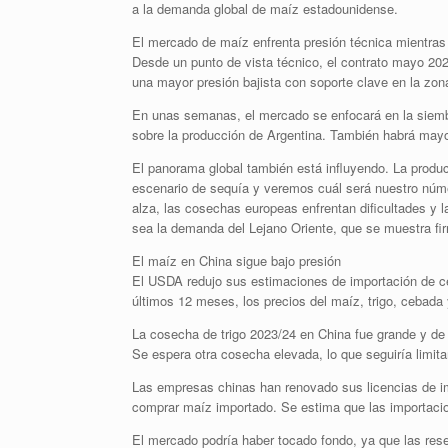
a la demanda global de maíz estadounidense.
El mercado de maíz enfrenta presión técnica mientra
Desde un punto de vista técnico, el contrato mayo 2025
una mayor presión bajista con soporte clave en la zon
En unas semanas, el mercado se enfocará en la siemb
sobre la producción de Argentina. También habrá mayor
El panorama global también está influyendo. La produc
escenario de sequía y veremos cuál será nuestro númer
alza, las cosechas europeas enfrentan dificultades y
sea la demanda del Lejano Oriente, que se muestra fi
El maíz en China sigue bajo presión
El USDA redujo sus estimaciones de importación de ce
últimos 12 meses, los precios del maíz, trigo, cebada
La cosecha de trigo 2023/24 en China fue grande y de 
Se espera otra cosecha elevada, lo que seguiría limita
Las empresas chinas han renovado sus licencias de 
comprar maíz importado. Se estima que las importacion
El mercado podría haber tocado fondo, ya que las res