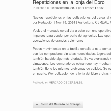
Repeticiones en la lonja del Ebro
Publicado el
19 noviembre, 2024
por
Lorenzo López
Nuevas repeticiones en las cotizaciones del cereal al 
por Redacción | Nov 19, 2024 | Agricultura, CEREAL, 
Vuelve el mercado cerealista a estar con una operativ
impulsos para vender por parte del agricultor. Las op
operaciones de grandes volúmenes.
Pocos movimientos en la tablilla cerealista esta seman
con los compradores sin altas necesidades. Ligera s
también ha sido algo más ofertada. Se va avanzando en
almacenes. Los compradores opinan que hay mucha mer
también tiene los mismos problemas de calidad. Se es
en puerto. (Ver cotización de la lonja del Ebro y otras 
Publicado en
MERCADO DE CEREALES
.
Navegador de artículos
←
Cierre del Mercado de Chicago